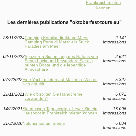
Frankreich mieten
können
Les dernières publications "oktoberfest-tours.eu"
28/11/2024
Camping Korsika direkt am Meer
2 141
Camping Perla di Mare: ein Stück
Impressions
Paradies am Meer
02/11/2023
Spazieren Sie entlang des Hafens von
2 621
Santa Lucia und bewundern Sie die
Impressions
bunten Boote und die lebendige
Atmosphäre
07/2/2022
Eine Yacht mieten auf Mallorca: Wie es
5 327
sich anfühlt
Impressions
21/11/2021
Wie oft sollten Sie Handcreme
6 072
verwenden?
Impressions
14/2/2021
Sie müssen Tage warten, bevor Sie ein
13 096
Hausboot in Frankreich mieten können
Impressions
31/3/2020
Naturismus am meern
6 034
Impressions