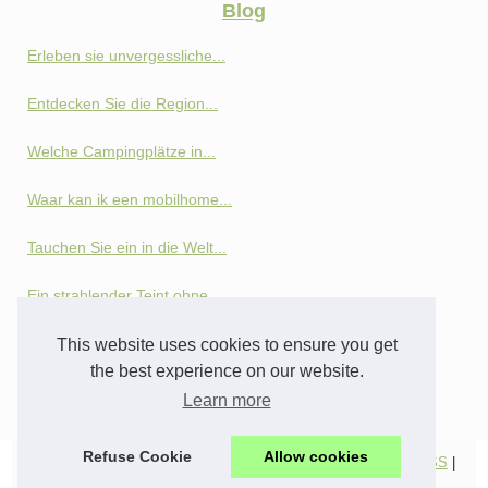
Blog
Erleben sie unvergessliche...
Entdecken Sie die Region...
Welche Campingplätze in...
Waar kan ik een mobilhome...
Tauchen Sie ein in die Welt...
Ein strahlender Teint ohne...
This website uses cookies to ensure you get
Sonnencreme
the best experience on our website.
Feuchtigkeitscreme im Test:...
Learn more
Refuse Cookie
Allow cookies
© 2026
Oktoberfest-tours.eu
|
Plan du site
|
Cookies Policy
|
RSS
|
Fourni par
Blogger