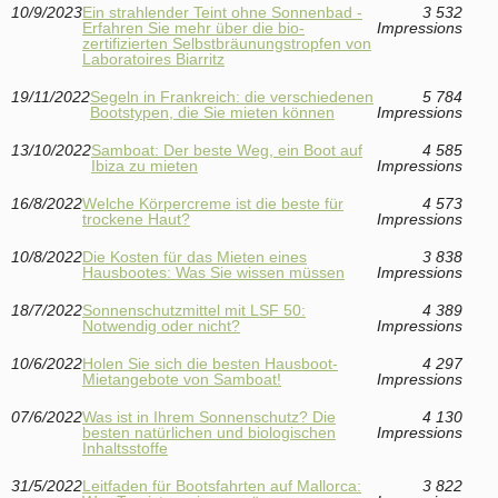
10/9/2023
Ein strahlender Teint ohne Sonnenbad -
3 532
Erfahren Sie mehr über die bio-
Impressions
zertifizierten Selbstbräunungstropfen von
Laboratoires Biarritz
19/11/2022
Segeln in Frankreich: die verschiedenen
5 784
Bootstypen, die Sie mieten können
Impressions
13/10/2022
Samboat: Der beste Weg, ein Boot auf
4 585
Ibiza zu mieten
Impressions
16/8/2022
Welche Körpercreme ist die beste für
4 573
trockene Haut?
Impressions
10/8/2022
Die Kosten für das Mieten eines
3 838
Hausbootes: Was Sie wissen müssen
Impressions
18/7/2022
Sonnenschutzmittel mit LSF 50:
4 389
Notwendig oder nicht?
Impressions
10/6/2022
Holen Sie sich die besten Hausboot-
4 297
Mietangebote von Samboat!
Impressions
07/6/2022
Was ist in Ihrem Sonnenschutz? Die
4 130
besten natürlichen und biologischen
Impressions
Inhaltsstoffe
31/5/2022
Leitfaden für Bootsfahrten auf Mallorca:
3 822