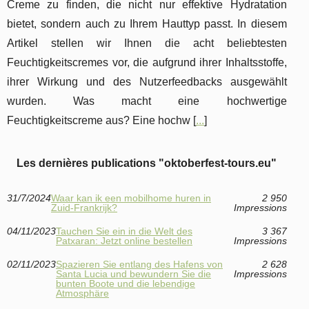
Creme zu finden, die nicht nur effektive Hydratation
bietet, sondern auch zu Ihrem Hauttyp passt. In diesem
Artikel stellen wir Ihnen die acht beliebtesten
Feuchtigkeitscremes vor, die aufgrund ihrer Inhaltsstoffe,
ihrer Wirkung und des Nutzerfeedbacks ausgewählt
wurden. Was macht eine hochwertige
Feuchtigkeitscreme aus? Eine hochw [
...
]
Les dernières publications "oktoberfest-tours.eu"
31/7/2024
Waar kan ik een mobilhome huren in
2 950
Zuid-Frankrijk?
Impressions
04/11/2023
Tauchen Sie ein in die Welt des
3 367
Patxaran: Jetzt online bestellen
Impressions
02/11/2023
Spazieren Sie entlang des Hafens von
2 628
Santa Lucia und bewundern Sie die
Impressions
bunten Boote und die lebendige
Atmosphäre