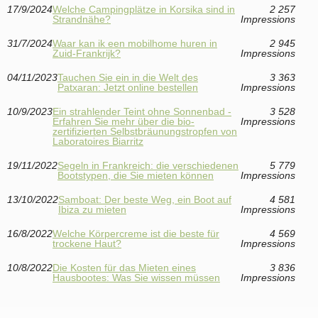
17/9/2024
Welche Campingplätze in Korsika sind in
2 257
Strandnähe?
Impressions
31/7/2024
Waar kan ik een mobilhome huren in
2 945
Zuid-Frankrijk?
Impressions
04/11/2023
Tauchen Sie ein in die Welt des
3 363
Patxaran: Jetzt online bestellen
Impressions
10/9/2023
Ein strahlender Teint ohne Sonnenbad -
3 528
Erfahren Sie mehr über die bio-
Impressions
zertifizierten Selbstbräunungstropfen von
Laboratoires Biarritz
19/11/2022
Segeln in Frankreich: die verschiedenen
5 779
Bootstypen, die Sie mieten können
Impressions
13/10/2022
Samboat: Der beste Weg, ein Boot auf
4 581
Ibiza zu mieten
Impressions
16/8/2022
Welche Körpercreme ist die beste für
4 569
trockene Haut?
Impressions
10/8/2022
Die Kosten für das Mieten eines
3 836
Hausbootes: Was Sie wissen müssen
Impressions